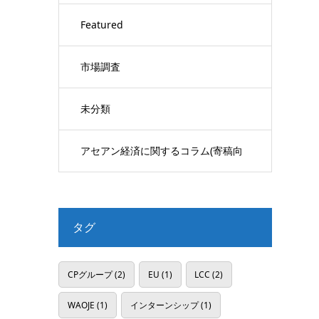
Featured
市場調査
未分類
アセアン経済に関するコラム(寄稿向
け)
タグ
CPグループ
(2)
EU
(1)
LCC
(2)
WAOJE
(1)
インターンシップ
(1)