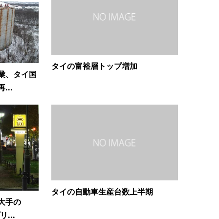
タイの富裕層トップ増加
業、タイ国
..
タイの自動車生産台数上半期
大手の
...