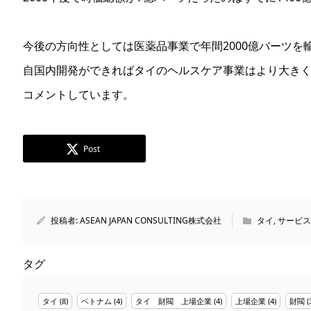
今後の方向性としては医薬品事業で年間2000億バーツを
自国内開発ができればタイのヘルスケア事業はより大き
コメントしています。
Post
投稿者:
ASEAN JAPAN CONSULTING株式会社
タイ
,
サービス
タグ
タイ
(8)
ベトナム
(4)
タイ 財閥 上場企業
(4)
上場企業
(4)
財閥
(