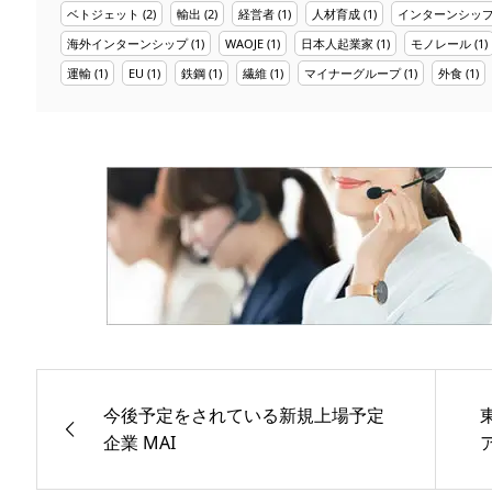
ベトジェット
(2)
輸出
(2)
経営者
(1)
人材育成
(1)
インターンシッ
海外インターンシップ
(1)
WAOJE
(1)
日本人起業家
(1)
モノレール
(1)
運輸
(1)
EU
(1)
鉄鋼
(1)
繊維
(1)
マイナーグループ
(1)
外食
(1)
今後予定をされている新規上場予定
企業 MAI
ア