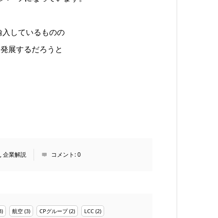
輸入しているものの
く発展するだろうと
,
企業解説
コメント:
0
3)
航空
(3)
CPグループ
(2)
LCC
(2)