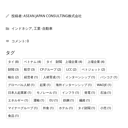
投稿者:
ASEAN JAPAN CONSULTING株式会社
インドネシア
,
工業･自動車
コメント:
0
タグ
タイ
(8)
ベトナム
(4)
タイ 財閥 上場企業
(4)
上場企業
(4)
財閥
(3)
航空
(3)
CPグループ
(2)
LCC
(2)
ベトジェット
(2)
輸出
(2)
経営者
(1)
人材育成
(1)
インターンシップ
(1)
バンコク
(1)
グローバル人材
(1)
起業
(1)
海外インターンシップ
(1)
WAOJE
(1)
日本人起業家
(1)
モノレール
(1)
インフラ
(1)
発電
(1)
石油
(1)
エネルギー
(1)
運輸
(1)
EU
(1)
鉄鋼
(1)
繊維
(1)
マイナーグループ
(1)
外食
(1)
ホテル
(1)
タイ財閥
(1)
小売
(1)
食品
(1)