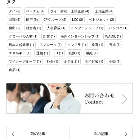
タグ
タイ
(8)
ベトナム
(4)
タイ 財閥 上場企業
(4)
上場企業
(4)
財閥
(3)
航空
(3)
CPグループ
(2)
LCC
(2)
ベトジェット
(2)
輸出
(2)
経営者
(1)
人材育成
(1)
インターンシップ
(1)
バンコク
(1)
グローバル人材
(1)
起業
(1)
海外インターンシップ
(1)
WAOJE
(1)
日本人起業家
(1)
モノレール
(1)
インフラ
(1)
発電
(1)
石油
(1)
エネルギー
(1)
運輸
(1)
EU
(1)
鉄鋼
(1)
繊維
(1)
マイナーグループ
(1)
外食
(1)
ホテル
(1)
タイ財閥
(1)
小売
(1)
食品
(1)