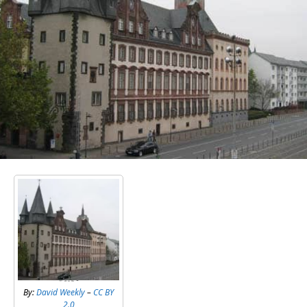
By:
David Weekly
–
CC BY
2.0