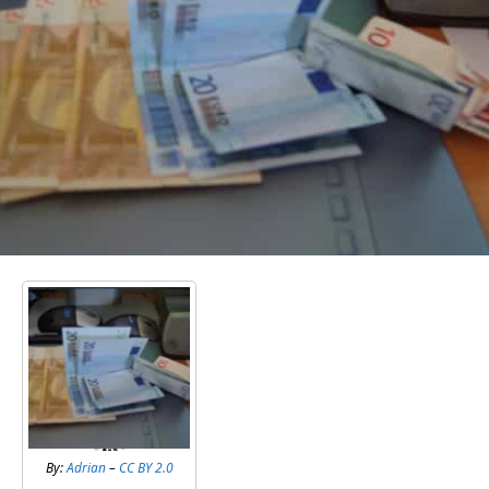
By:
Adrian
–
CC BY 2.0