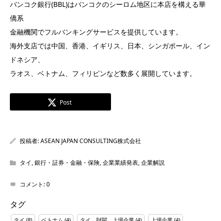
バンコク銀行(BBL)はバンコクのシーロム地区に本店を構える華
僑系
金融機関でフルバンキングサービスを提供しています。
海外支店では中国、香港、イギリス、日本、シンガポール、イン
ドネシア、
ラオス、ベトナム、フィリピンなど数多く展開しています。
Post
投稿者:
ASEAN JAPAN CONSULTING株式会社
タイ
,
銀行・証券・金融・保険
,
企業業績発表
,
企業解説
コメント:
0
タグ
タイ
(8)
ベトナム
(4)
タイ 財閥 上場企業
(4)
上場企業
(4)