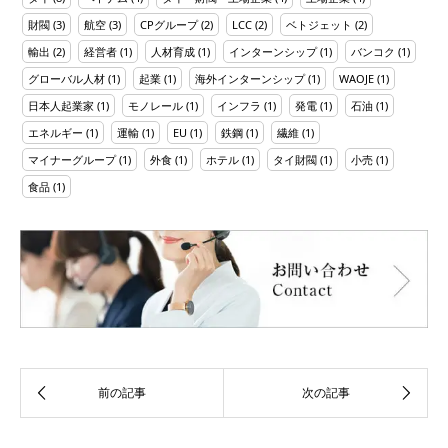
財閥
(3)
航空
(3)
CPグループ
(2)
LCC
(2)
ベトジェット
(2)
輸出
(2)
経営者
(1)
人材育成
(1)
インターンシップ
(1)
バンコク
(1)
グローバル人材
(1)
起業
(1)
海外インターンシップ
(1)
WAOJE
(1)
日本人起業家
(1)
モノレール
(1)
インフラ
(1)
発電
(1)
石油
(1)
エネルギー
(1)
運輸
(1)
EU
(1)
鉄鋼
(1)
繊維
(1)
マイナーグループ
(1)
外食
(1)
ホテル
(1)
タイ財閥
(1)
小売
(1)
食品
(1)