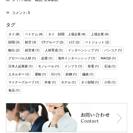
コメント:
0
タグ
タイ
(8)
ベトナム
(4)
タイ 財閥 上場企業
(4)
上場企業
(4)
財閥
(3)
航空
(3)
CPグループ
(2)
LCC
(2)
ベトジェット
(2)
輸出
(2)
経営者
(1)
人材育成
(1)
インターンシップ
(1)
バンコク
(1)
グローバル人材
(1)
起業
(1)
海外インターンシップ
(1)
WAOJE
(1)
日本人起業家
(1)
モノレール
(1)
インフラ
(1)
発電
(1)
石油
(1)
エネルギー
(1)
運輸
(1)
EU
(1)
鉄鋼
(1)
繊維
(1)
マイナーグループ
(1)
外食
(1)
ホテル
(1)
タイ財閥
(1)
小売
(1)
食品
(1)