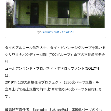
By:
Cristina Frost
–
CC BY 2.0
タイのアルコール飲料大手、タイ・ビバレッジグループを率いる
シリワタナパクディー財閥（TCCグループ）傘下の不動産開発会
社、
ゴールデンランド・プロパティ・デベロップメント(GOLD)社
は、
2019年に28の新規住宅プロジェクト（330億バーツ規模）を
立ち上げて売上規模で前年比10％増の340億バーツを目指しま
す。
最高経営責任者、Saenphin Sukhee氏は、330億バーツのうち