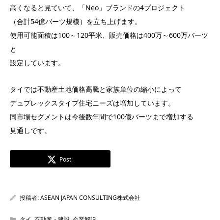
高くなると見ていて、「Neo」ブランドの4プロジェクト
（合計54億バーツ規模）を立ち上げます。
使用可能面積は100～120平米、販売価格は400万～600万バーツ
と
設定しています。
タイでは不動産土地価格高騰と家族単位の縮小によって
デュプレックスタイプ住宅ニーズは増加しています。
同市場セグメントは今後数年間で100億バーツまで増加する
見通しです。
Post
投稿者:
ASEAN JAPAN CONSULTING株式会社
タイ
,
不動産・建設
,
企業解説