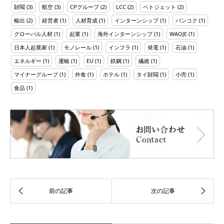
財閥
(3)
航空
(3)
CPグループ
(2)
LCC
(2)
ベトジェット
(2)
輸出
(2)
経営者
(1)
人材育成
(1)
インターンシップ
(1)
バンコク
(1)
グローバル人材
(1)
起業
(1)
海外インターンシップ
(1)
WAOJE
(1)
日本人起業家
(1)
モノレール
(1)
インフラ
(1)
発電
(1)
石油
(1)
エネルギー
(1)
運輸
(1)
EU
(1)
鉄鋼
(1)
繊維
(1)
マイナーグループ
(1)
外食
(1)
ホテル
(1)
タイ財閥
(1)
小売
(1)
食品
(1)