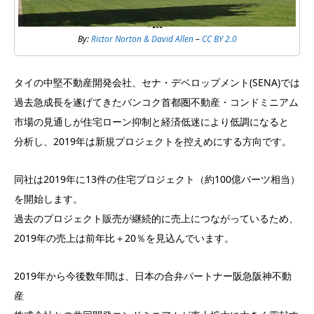
By:
Rictor Norton & David Allen
–
CC BY 2.0
タイの中堅不動産開発会社、セナ・デベロップメント(SENA)では
過去急成長を遂げてきたバンコク首都圏不動産・コンドミニアム
市場の見通しが住宅ローン抑制と経済低迷により低調になると
分析し、2019年は新規プロジェクトを控えめにする方向です。
同社は2019年に13件の住宅プロジェクト（約100億バーツ相当）
を開始します。
過去のプロジェクト販売が継続的に売上につながっているため、
2019年の売上は前年比＋20％を見込んでいます。
2019年から今後数年間は、日本の合弁パートナー阪急阪神不動
産