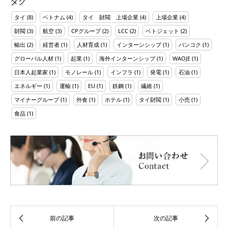
タグ
タイ
(8)
ベトナム
(4)
タイ 財閥 上場企業
(4)
上場企業
(4)
財閥
(3)
航空
(3)
CPグループ
(2)
LCC
(2)
ベトジェット
(2)
輸出
(2)
経営者
(1)
人材育成
(1)
インターンシップ
(1)
バンコク
(1)
グローバル人材
(1)
起業
(1)
海外インターンシップ
(1)
WAOJE
(1)
日本人起業家
(1)
モノレール
(1)
インフラ
(1)
発電
(1)
石油
(1)
エネルギー
(1)
運輸
(1)
EU
(1)
鉄鋼
(1)
繊維
(1)
マイナーグループ
(1)
外食
(1)
ホテル
(1)
タイ財閥
(1)
小売
(1)
食品
(1)