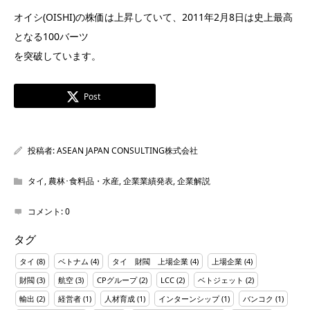
オイシ(OISHI)の株価は上昇していて、2011年2月8日は史上最高
となる100バーツ
を突破しています。
Post
投稿者:
ASEAN JAPAN CONSULTING株式会社
タイ
,
農林･食料品・水産
,
企業業績発表
,
企業解説
コメント:
0
タグ
タイ
(8)
ベトナム
(4)
タイ 財閥 上場企業
(4)
上場企業
(4)
財閥
(3)
航空
(3)
CPグループ
(2)
LCC
(2)
ベトジェット
(2)
輸出
(2)
経営者
(1)
人材育成
(1)
インターンシップ
(1)
バンコク
(1)