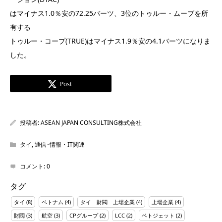
はマイナス1.0％安の72.25バーツ、3位のトゥルー・ムーブを所
有する
トゥルー・コープ(TRUE)はマイナス1.9％安の4.1バーツになりま
した。
Post
投稿者:
ASEAN JAPAN CONSULTING株式会社
タイ
,
通信･情報・IT関連
コメント:
0
タグ
タイ
(8)
ベトナム
(4)
タイ 財閥 上場企業
(4)
上場企業
(4)
財閥
(3)
航空
(3)
CPグループ
(2)
LCC
(2)
ベトジェット
(2)