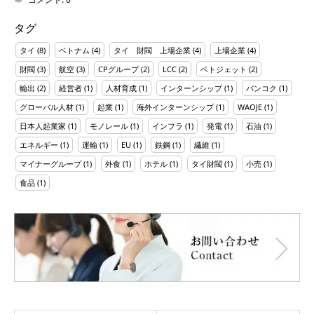
タグ
タイ
(8)
ベトナム
(4)
タイ 財閥 上場企業
(4)
上場企業
(4)
財閥
(3)
航空
(3)
CPグループ
(2)
LCC
(2)
ベトジェット
(2)
輸出
(2)
経営者
(1)
人材育成
(1)
インターンシップ
(1)
バンコク
(1)
グローバル人材
(1)
起業
(1)
海外インターンシップ
(1)
WAOJE
(1)
日本人起業家
(1)
モノレール
(1)
インフラ
(1)
発電
(1)
石油
(1)
エネルギー
(1)
運輸
(1)
EU
(1)
鉄鋼
(1)
繊維
(1)
マイナーグループ
(1)
外食
(1)
ホテル
(1)
タイ財閥
(1)
小売
(1)
食品
(1)