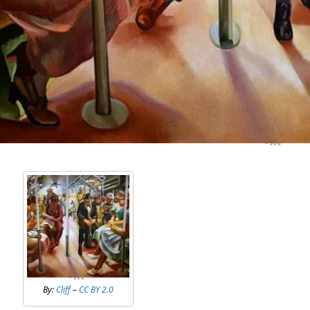
By:
Cliff
–
CC BY 2.0