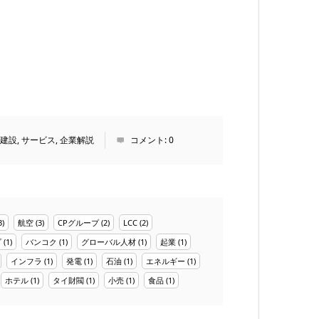
建設
,
サービス
,
企業解説
コメント:
0
3)
航空
(3)
CPグループ
(2)
LCC
(2)
プ
(1)
バンコク
(1)
グローバル人材
(1)
起業
(1)
インフラ
(1)
発電
(1)
石油
(1)
エネルギー
(1)
ホテル
(1)
タイ財閥
(1)
小売
(1)
食品
(1)