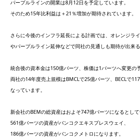
パープルラインの開業は8月12日を予定しています。
そのため15年比利益は＋21％増加が期待されています。
さらに今後のインフラ延長による計画では、オレンジラ
やパープルライン延伸などで同社の見通しも期待が出来
統合後の資本金は150億バーツ、株価は1バーツへ変更の
両社の14年度売上規模はBMCLで25億バーツ、BECLで11
なっています。
新会社のBEMの総資産はおよそ747億バーツになるとし
561億バーツの資産がバンコクエキスプレスウェイ、
186億バーツの資産がバンコクメトロになります。