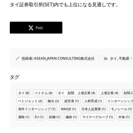
タイ証券取引所(SET)内でも上位になる見通しです。
Post
投稿者:
ASEAN JAPAN CONSULTING株式会社
タイ
,
不動産・
タグ
タイ
(8)
ベトナム
(4)
タイ 財閥 上場企業
(4)
上場企業
(4)
財閥
(
ベトジェット
(2)
輸出
(2)
経営者
(1)
人材育成
(1)
インターンシッ
海外インターンシップ
(1)
WAOJE
(1)
日本人起業家
(1)
モノレール
(1)
運輸
(1)
EU
(1)
鉄鋼
(1)
繊維
(1)
マイナーグループ
(1)
外食
(1)