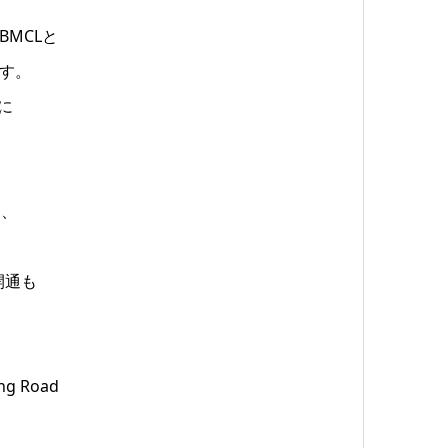
BMCLと
ます。
に
し、
開通も
g Road