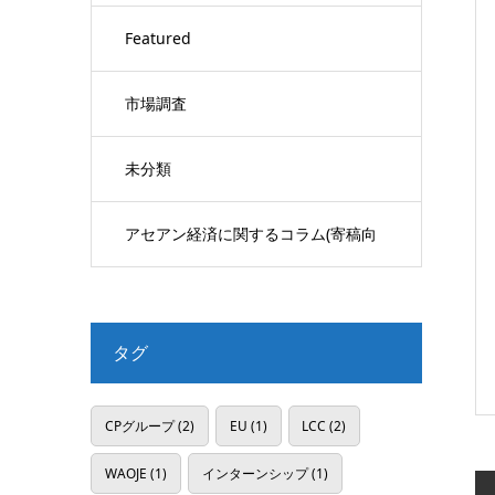
Featured
市場調査
未分類
アセアン経済に関するコラム(寄稿向
け)
タグ
CPグループ
(2)
EU
(1)
LCC
(2)
WAOJE
(1)
インターンシップ
(1)