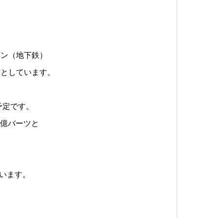
イン（地下鉄）
るとしています。
予定です。
7億バーツと
ています。