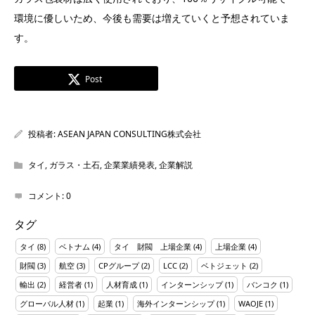
環境に優しいため、今後も需要は増えていくと予想されていま
す。
Post
投稿者:
ASEAN JAPAN CONSULTING株式会社
タイ
,
ガラス・土石
,
企業業績発表
,
企業解説
コメント:
0
タグ
タイ
(8)
ベトナム
(4)
タイ 財閥 上場企業
(4)
上場企業
(4)
財閥
(3)
航空
(3)
CPグループ
(2)
LCC
(2)
ベトジェット
(2)
輸出
(2)
経営者
(1)
人材育成
(1)
インターンシップ
(1)
バンコク
(1)
グローバル人材
(1)
起業
(1)
海外インターンシップ
(1)
WAOJE
(1)